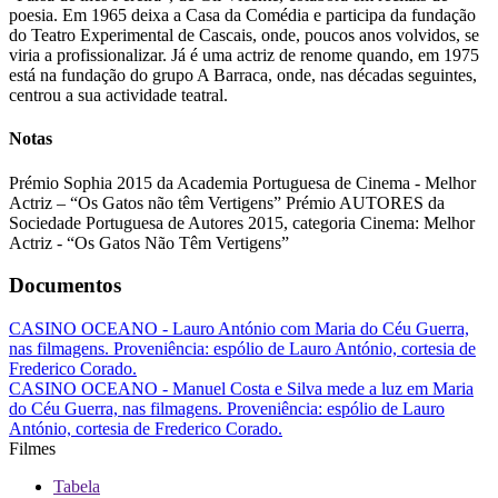
poesia. Em 1965 deixa a Casa da Comédia e participa da fundação
do Teatro Experimental de Cascais, onde, poucos anos volvidos, se
viria a profissionalizar. Já é uma actriz de renome quando, em 1975
está na fundação do grupo A Barraca, onde, nas décadas seguintes,
centrou a sua actividade teatral.
Notas
Prémio Sophia 2015 da Academia Portuguesa de Cinema - Melhor
Actriz – “Os Gatos não têm Vertigens” Prémio AUTORES da
Sociedade Portuguesa de Autores 2015, categoria Cinema: Melhor
Actriz - “Os Gatos Não Têm Vertigens”
Documentos
CASINO OCEANO - Lauro António com Maria do Céu Guerra,
nas filmagens. Proveniência: espólio de Lauro António, cortesia de
Frederico Corado.
CASINO OCEANO - Manuel Costa e Silva mede a luz em Maria
do Céu Guerra, nas filmagens. Proveniência: espólio de Lauro
António, cortesia de Frederico Corado.
Filmes
Tabela