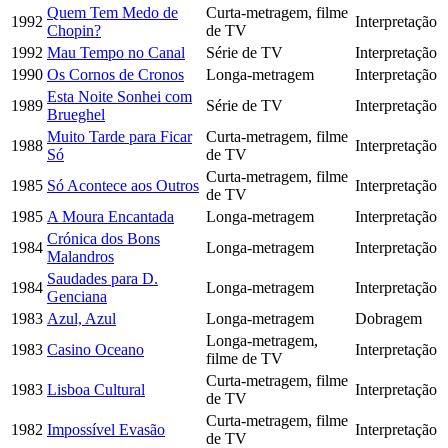
Quem Tem Medo de
Curta-metragem, filme
1992
Interpretação
Chopin?
de TV
1992
Mau Tempo no Canal
Série de TV
Interpretação
1990
Os Cornos de Cronos
Longa-metragem
Interpretação
Esta Noite Sonhei com
1989
Série de TV
Interpretação
Brueghel
Muito Tarde para Ficar
Curta-metragem, filme
1988
Interpretação
Só
de TV
Curta-metragem, filme
1985
Só Acontece aos Outros
Interpretação
de TV
1985
A Moura Encantada
Longa-metragem
Interpretação
Crónica dos Bons
1984
Longa-metragem
Interpretação
Malandros
Saudades para D.
1984
Longa-metragem
Interpretação
Genciana
1983
Azul, Azul
Longa-metragem
Dobragem
Longa-metragem,
1983
Casino Oceano
Interpretação
filme de TV
Curta-metragem, filme
1983
Lisboa Cultural
Interpretação
de TV
Curta-metragem, filme
1982
Impossível Evasão
Interpretação
de TV