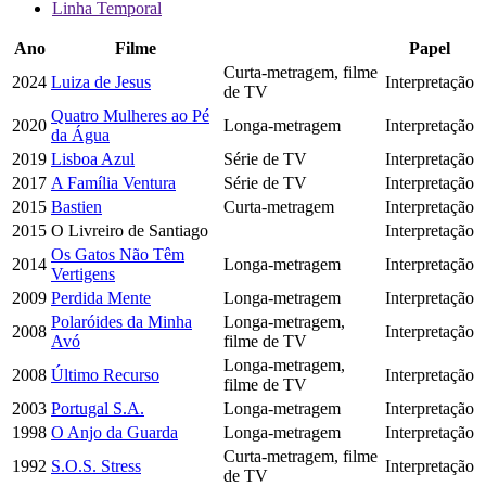
Linha Temporal
Ano
Filme
Papel
Curta-metragem, filme
2024
Luiza de Jesus
Interpretação
de TV
Quatro Mulheres ao Pé
2020
Longa-metragem
Interpretação
da Água
2019
Lisboa Azul
Série de TV
Interpretação
2017
A Família Ventura
Série de TV
Interpretação
2015
Bastien
Curta-metragem
Interpretação
2015
O Livreiro de Santiago
Interpretação
Os Gatos Não Têm
2014
Longa-metragem
Interpretação
Vertigens
2009
Perdida Mente
Longa-metragem
Interpretação
Polaróides da Minha
Longa-metragem,
2008
Interpretação
Avó
filme de TV
Longa-metragem,
2008
Último Recurso
Interpretação
filme de TV
2003
Portugal S.A.
Longa-metragem
Interpretação
1998
O Anjo da Guarda
Longa-metragem
Interpretação
Curta-metragem, filme
1992
S.O.S. Stress
Interpretação
de TV