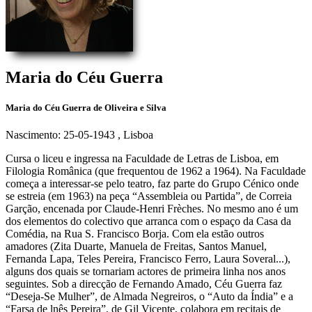
Maria do Céu Guerra
Maria do Céu Guerra de Oliveira e Silva
Nascimento: 25-05-1943
, Lisboa
Cursa o liceu e ingressa na Faculdade de Letras de Lisboa, em
Filologia Românica (que frequentou de 1962 a 1964). Na Faculdade
começa a interessar-se pelo teatro, faz parte do Grupo Cénico onde
se estreia (em 1963) na peça “Assembleia ou Partida”, de Correia
Garção, encenada por Claude-Henri Frèches. No mesmo ano é um
dos elementos do colectivo que arranca com o espaço da Casa da
Comédia, na Rua S. Francisco Borja. Com ela estão outros
amadores (Zita Duarte, Manuela de Freitas, Santos Manuel,
Fernanda Lapa, Teles Pereira, Francisco Ferro, Laura Soveral...),
alguns dos quais se tornariam actores de primeira linha nos anos
seguintes. Sob a direcção de Fernando Amado, Céu Guerra faz
“Deseja-Se Mulher”, de Almada Negreiros, o “Auto da Índia” e a
“Farsa de lnês Pereira”, de Gil Vicente, colabora em recitais de