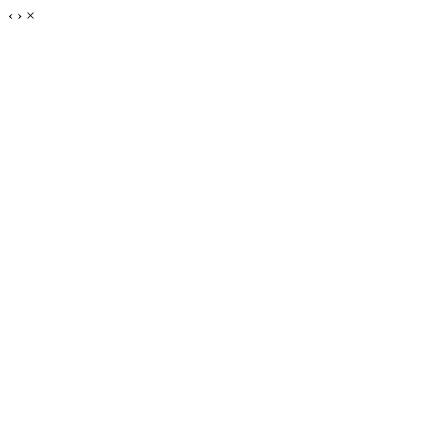
‹
›
×