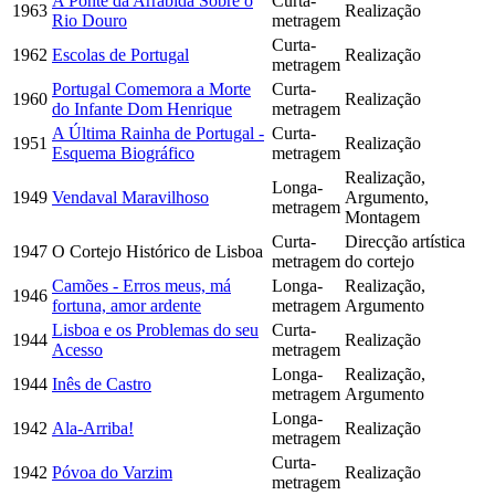
A Ponte da Arrábida Sobre o
Curta-
1963
Realização
Rio Douro
metragem
Curta-
1962
Escolas de Portugal
Realização
metragem
Portugal Comemora a Morte
Curta-
1960
Realização
do Infante Dom Henrique
metragem
A Última Rainha de Portugal -
Curta-
1951
Realização
Esquema Biográfico
metragem
Realização,
Longa-
1949
Vendaval Maravilhoso
Argumento,
metragem
Montagem
Curta-
Direcção artística
1947
O Cortejo Histórico de Lisboa
metragem
do cortejo
Camões - Erros meus, má
Longa-
Realização,
1946
fortuna, amor ardente
metragem
Argumento
Lisboa e os Problemas do seu
Curta-
1944
Realização
Acesso
metragem
Longa-
Realização,
1944
Inês de Castro
metragem
Argumento
Longa-
1942
Ala-Arriba!
Realização
metragem
Curta-
1942
Póvoa do Varzim
Realização
metragem