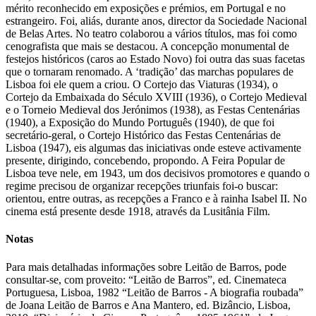
mérito reconhecido em exposições e prémios, em Portugal e no
estrangeiro. Foi, aliás, durante anos, director da Sociedade Nacional
de Belas Artes. No teatro colaborou a vários títulos, mas foi como
cenografista que mais se destacou. A concepção monumental de
festejos históricos (caros ao Estado Novo) foi outra das suas facetas
que o tornaram renomado. A ‘tradição’ das marchas populares de
Lisboa foi ele quem a criou. O Cortejo das Viaturas (1934), o
Cortejo da Embaixada do Século XVIII (1936), o Cortejo Medieval
e o Torneio Medieval dos Jerónimos (1938), as Festas Centenárias
(1940), a Exposição do Mundo Português (1940), de que foi
secretário-geral, o Cortejo Histórico das Festas Centenárias de
Lisboa (1947), eis algumas das iniciativas onde esteve activamente
presente, dirigindo, concebendo, propondo. A Feira Popular de
Lisboa teve nele, em 1943, um dos decisivos promotores e quando o
regime precisou de organizar recepções triunfais foi-o buscar:
orientou, entre outras, as recepções a Franco e à rainha Isabel II. No
cinema está presente desde 1918, através da Lusitânia Film.
Notas
Para mais detalhadas informações sobre Leitão de Barros, pode
consultar-se, com proveito: “Leitão de Barros”, ed. Cinemateca
Portuguesa, Lisboa, 1982 “Leitão de Barros - A biografia roubada”
de Joana Leitão de Barros e Ana Mantero, ed. Bizâncio, Lisboa,