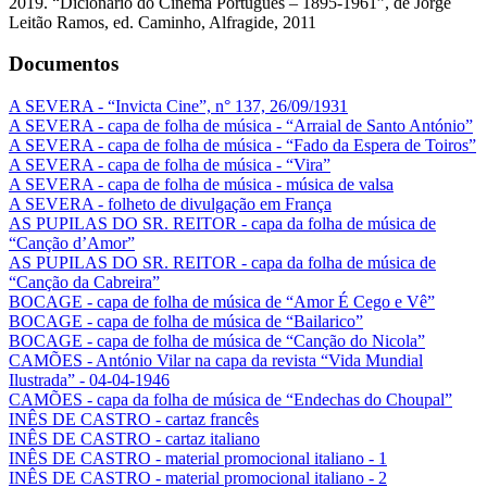
2019. “Dicionário do Cinema Português – 1895-1961”, de Jorge
Leitão Ramos, ed. Caminho, Alfragide, 2011
Documentos
A SEVERA - “Invicta Cine”, n° 137, 26/09/1931
A SEVERA - capa de folha de música - “Arraial de Santo António”
A SEVERA - capa de folha de música - “Fado da Espera de Toiros”
A SEVERA - capa de folha de música - “Vira”
A SEVERA - capa de folha de música - música de valsa
A SEVERA - folheto de divulgação em França
AS PUPILAS DO SR. REITOR - capa da folha de música de
“Canção d’Amor”
AS PUPILAS DO SR. REITOR - capa da folha de música de
“Canção da Cabreira”
BOCAGE - capa de folha de música de “Amor É Cego e Vê”
BOCAGE - capa de folha de música de “Bailarico”
BOCAGE - capa de folha de música de “Canção do Nicola”
CAMÕES - António Vilar na capa da revista “Vida Mundial
Ilustrada” - 04-04-1946
CAMÕES - capa da folha de música de “Endechas do Choupal”
INÊS DE CASTRO - cartaz francês
INÊS DE CASTRO - cartaz italiano
INÊS DE CASTRO - material promocional italiano - 1
INÊS DE CASTRO - material promocional italiano - 2