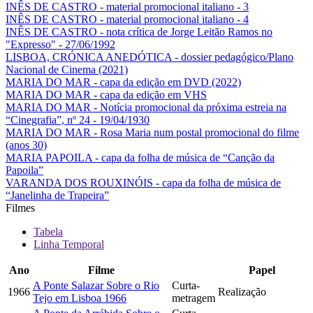
INÊS DE CASTRO - material promocional italiano - 3
INÊS DE CASTRO - material promocional italiano - 4
INÊS DE CASTRO - nota crítica de Jorge Leitão Ramos no
"Expresso" - 27/06/1992
LISBOA, CRÓNICA ANEDÓTICA - dossier pedagógico/Plano
Nacional de Cinema (2021)
MARIA DO MAR - capa da edição em DVD (2022)
MARIA DO MAR - capa da edição em VHS
MARIA DO MAR - Notícia promocional da próxima estreia na
“Cinegrafia”, nº 24 - 19/04/1930
MARIA DO MAR - Rosa Maria num postal promocional do filme
(anos 30)
MARIA PAPOILA - capa da folha de música de “Canção da
Papoila”
VARANDA DOS ROUXINÓIS - capa da folha de música de
“Janelinha de Trapeira”
Filmes
Tabela
Linha Temporal
Ano
Filme
Papel
A Ponte Salazar Sobre o Rio
Curta-
1966
Realização
Tejo em Lisboa 1966
metragem