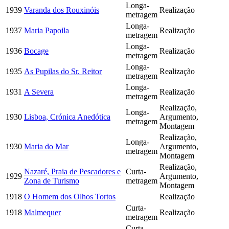
Longa-
1939
Varanda dos Rouxinóis
Realização
metragem
Longa-
1937
Maria Papoila
Realização
metragem
Longa-
1936
Bocage
Realização
metragem
Longa-
1935
As Pupilas do Sr. Reitor
Realização
metragem
Longa-
1931
A Severa
Realização
metragem
Realização,
Longa-
1930
Lisboa, Crónica Anedótica
Argumento,
metragem
Montagem
Realização,
Longa-
1930
Maria do Mar
Argumento,
metragem
Montagem
Realização,
Nazaré, Praia de Pescadores e
Curta-
1929
Argumento,
Zona de Turismo
metragem
Montagem
1918
O Homem dos Olhos Tortos
Realização
Curta-
1918
Malmequer
Realização
metragem
Curta-