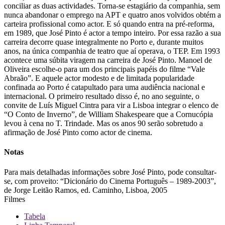
conciliar as duas actividades. Torna-se estagiário da companhia, sem
nunca abandonar o emprego na APT e quatro anos volvidos obtém a
carteira profissional como actor. E só quando entra na pré-reforma,
em 1989, que José Pinto é actor a tempo inteiro. Por essa razão a sua
carreira decorre quase integralmente no Porto e, durante muitos
anos, na única companhia de teatro que aí operava, o TEP. Em 1993
acontece uma súbita viragem na carreira de José Pinto. Manoel de
Oliveira escolhe-o para um dos principais papéis do filme “Vale
Abraão”. E aquele actor modesto e de limitada popularidade
confinada ao Porto é catapultado para uma audiência nacional e
internacional. O primeiro resultado disso é, no ano seguinte, o
convite de Luís Miguel Cintra para vir a Lisboa integrar o elenco de
“O Conto de Inverno”, de William Shakespeare que a Cornucópia
levou à cena no T. Trindade. Mas os anos 90 serão sobretudo a
afirmação de José Pinto como actor de cinema.
Notas
Para mais detalhadas informações sobre José Pinto, pode consultar-
se, com proveito: “Dicionário do Cinema Português – 1989-2003”,
de Jorge Leitão Ramos, ed. Caminho, Lisboa, 2005
Filmes
Tabela