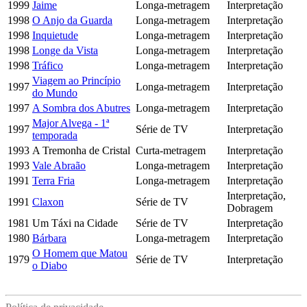
1999
Jaime
Longa-metragem
Interpretação
1998
O Anjo da Guarda
Longa-metragem
Interpretação
1998
Inquietude
Longa-metragem
Interpretação
1998
Longe da Vista
Longa-metragem
Interpretação
1998
Tráfico
Longa-metragem
Interpretação
Viagem ao Princípio
1997
Longa-metragem
Interpretação
do Mundo
1997
A Sombra dos Abutres
Longa-metragem
Interpretação
Major Alvega - 1ª
1997
Série de TV
Interpretação
temporada
1993
A Tremonha de Cristal
Curta-metragem
Interpretação
1993
Vale Abraão
Longa-metragem
Interpretação
1991
Terra Fria
Longa-metragem
Interpretação
Interpretação,
1991
Claxon
Série de TV
Dobragem
1981
Um Táxi na Cidade
Série de TV
Interpretação
1980
Bárbara
Longa-metragem
Interpretação
O Homem que Matou
1979
Série de TV
Interpretação
o Diabo