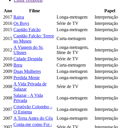
Linha Temporal
Ano
Filme
Papel
2017
Raiva
Longa-metragem
Interpretação
2016
Os Boys
Série de TV
Interpretação
2015
Capitão Falcão
Longa-metragem
Interpretação
Capitão Falcão: Terror
2015
Curta-metragem
Interpretação
no Museu
A Viagem do Sr.
Longa-metragem,
2012
Interpretação
Ulisses
filme de TV
2010
Cidade Despida
Série de TV
Interpretação
2009
Breu
Curta-metragem
Interpretação
2009
Duas Mulheres
Longa-metragem
Interpretação
2009
Perdida Mente
Longa-metragem
Interpretação
A Vida Privada de
2008
Série de TV
Interpretação
Salazar
Salazar - A Vida
2008
Longa-metragem
Interpretação
Privada
Cristóvão Colombo –
2007
Longa-metragem
Interpretação
O Enigma
2007
A Terra Antes do Céu
Longa-metragem
Interpretação
Conta-me como Foi -
2007
Série de TV
Interpretação