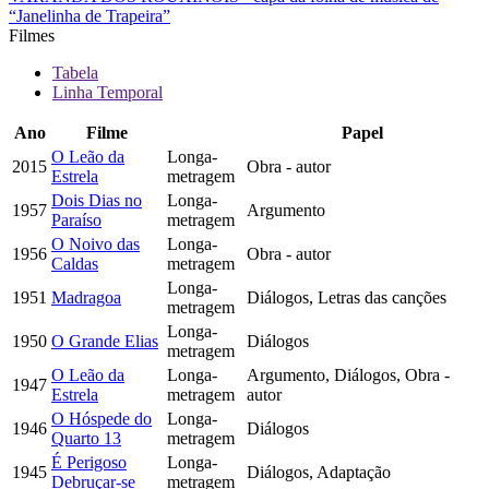
“Janelinha de Trapeira”
Filmes
Tabela
Linha Temporal
Ano
Filme
Papel
O Leão da
Longa-
2015
Obra - autor
Estrela
metragem
Dois Dias no
Longa-
1957
Argumento
Paraíso
metragem
O Noivo das
Longa-
1956
Obra - autor
Caldas
metragem
Longa-
1951
Madragoa
Diálogos, Letras das canções
metragem
Longa-
1950
O Grande Elias
Diálogos
metragem
O Leão da
Longa-
Argumento, Diálogos, Obra -
1947
Estrela
metragem
autor
O Hóspede do
Longa-
1946
Diálogos
Quarto 13
metragem
É Perigoso
Longa-
1945
Diálogos, Adaptação
Debruçar-se
metragem