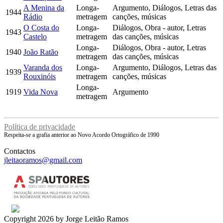
A Menina da
Longa-
Argumento, Diálogos, Letras das
1944
Rádio
metragem
canções, músicas
O Costa do
Longa-
Diálogos, Obra - autor, Letras
1943
Castelo
metragem
das canções, músicas
Longa-
Diálogos, Obra - autor, Letras
1940
João Ratão
metragem
das canções, músicas
Varanda dos
Longa-
Argumento, Diálogos, Letras das
1939
Rouxinóis
metragem
canções, músicas
Longa-
1919
Vida Nova
Argumento
metragem
Política de privacidade
Respeita-se a grafia anterior ao Novo Acordo Ortográfico de 1990
Contactos
jleitaoramos@gmail.com
Copyright 2026 by Jorge Leitão Ramos