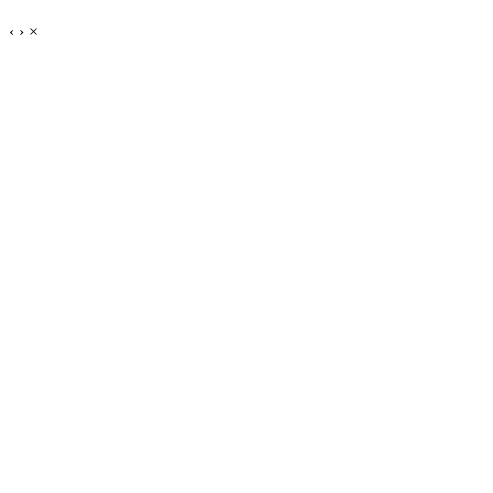
‹
›
×