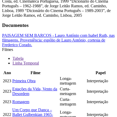
Costa, ed. Cinemateca Portuguesa, 1999 “Dicionário do Cinema
Português – 1962-1988”, de Jorge Leitão Ramos, ed. Caminho,
Lisboa, 1989 “Dicionário do Cinema Português – 1989-2003”, de
Jorge Leitão Ramos, ed. Caminho, Lisboa, 2005
Documentos
PAISAGEM SEM BARCOS - Lauro António com Isabel Ruth, nas
filmagens. Proveniência: espólio de Lauro António, cortesia de
Frederico Corado.
Filmes
Tabela
Linha Temporal
Ano
Filme
Papel
Longa-
2023
Primeira Obra
Interpretação
metragem
Estações da Vida, Vento da
Curta-
2023
Interpretação
Desordem
metragem
Curta-
2023
Romagem
Interpretação
metragem
Um Corpo que Dança –
Longa-
2022
Ballet Gulbenkian 1965-
Interpretação
metragem