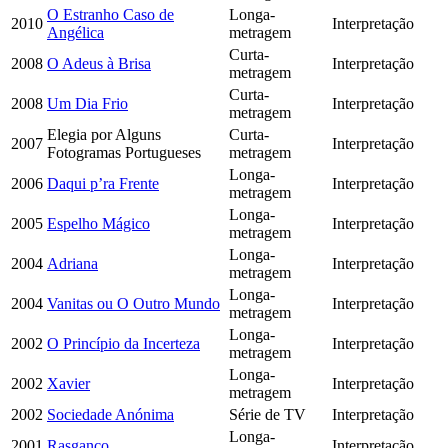
O Estranho Caso de
Longa-
2010
Interpretação
Angélica
metragem
Curta-
2008
O Adeus à Brisa
Interpretação
metragem
Curta-
2008
Um Dia Frio
Interpretação
metragem
Elegia por Alguns
Curta-
2007
Interpretação
Fotogramas Portugueses
metragem
Longa-
2006
Daqui p’ra Frente
Interpretação
metragem
Longa-
2005
Espelho Mágico
Interpretação
metragem
Longa-
2004
Adriana
Interpretação
metragem
Longa-
2004
Vanitas ou O Outro Mundo
Interpretação
metragem
Longa-
2002
O Princípio da Incerteza
Interpretação
metragem
Longa-
2002
Xavier
Interpretação
metragem
2002
Sociedade Anónima
Série de TV
Interpretação
Longa-
2001
Rasganço
Interpretação