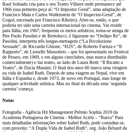
Raul Solnado cria para o seu Teatro Villaret onde permanece até
1966 (sua primeira peça aí: “O Impostor Geral”, uma adaptação de
Francisco Mata e Carlos Wallenstein de “O Inspector-Geral”, de
Gogol, encenada por Francisco Ribeiro). Abre-se, então, o que
poderia ter sido uma carreira internacional no cinema. Vai residir
para Itália, em 1967, frequenta os meios artísticos, torna-se amiga de
Pier Paolo Pasolini e de Bertolucci, é figurante no “Oedipo Re”, de
Pasolini, interpreta três longas-metragens (“La Rivoluzione
Sessuale”, de Riccardo Ghione, “H2S”, de Roberto Faenza e “Il
Rapporto”, de Lionello Massobrio – que foi apresentado no Festival
de Pesaro, em 1969, e em alguns cineclubes, mas nunca distribuído
comercialmente) e faz teatro, ao lado de Laura Betti: “Il Ricatto a
Teatro”, de Dacia Maraini. O final dos anos 60 marca uma viragem
na vida de Isabel Ruth. Depois de uma viagem ao Nepal, vive em
Itália e Espanha e, desde 1973, de novo em Portugal, mas longe de
qualquer actividade artística. Mas no final da década uma ‘segunda
carreira’ começa.
Notas
Fotografia - Agência Hit Management Prémio Sophia 2019 da
Academia Portuguesa de Cinema - Melhor Actriz – “Raiva” Para
mais detalhadas informações sobre Isabel Ruth, pode consultar-se,
com proveito: “A Dupla Vida de Isabel Ruth”, org. João Bénard da