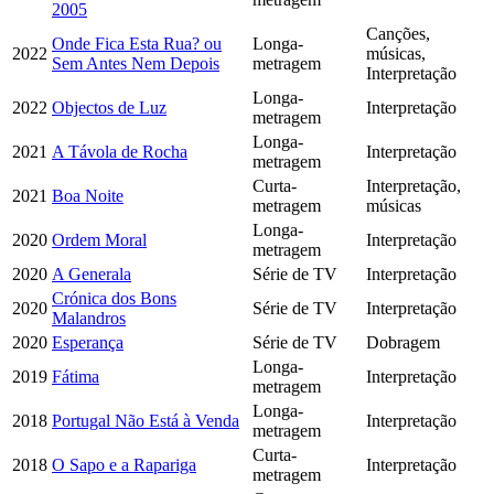
2005
Canções,
Onde Fica Esta Rua? ou
Longa-
2022
músicas,
Sem Antes Nem Depois
metragem
Interpretação
Longa-
2022
Objectos de Luz
Interpretação
metragem
Longa-
2021
A Távola de Rocha
Interpretação
metragem
Curta-
Interpretação,
2021
Boa Noite
metragem
músicas
Longa-
2020
Ordem Moral
Interpretação
metragem
2020
A Generala
Série de TV
Interpretação
Crónica dos Bons
2020
Série de TV
Interpretação
Malandros
2020
Esperança
Série de TV
Dobragem
Longa-
2019
Fátima
Interpretação
metragem
Longa-
2018
Portugal Não Está à Venda
Interpretação
metragem
Curta-
2018
O Sapo e a Rapariga
Interpretação
metragem