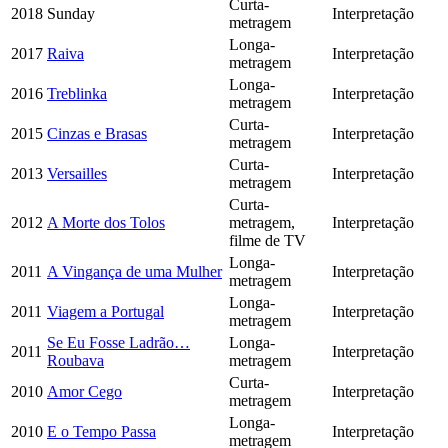
Curta-
2018
Sunday
Interpretação
metragem
Longa-
2017
Raiva
Interpretação
metragem
Longa-
2016
Treblinka
Interpretação
metragem
Curta-
2015
Cinzas e Brasas
Interpretação
metragem
Curta-
2013
Versailles
Interpretação
metragem
Curta-
2012
A Morte dos Tolos
metragem,
Interpretação
filme de TV
Longa-
2011
A Vingança de uma Mulher
Interpretação
metragem
Longa-
2011
Viagem a Portugal
Interpretação
metragem
Se Eu Fosse Ladrão…
Longa-
2011
Interpretação
Roubava
metragem
Curta-
2010
Amor Cego
Interpretação
metragem
Longa-
2010
E o Tempo Passa
Interpretação
metragem