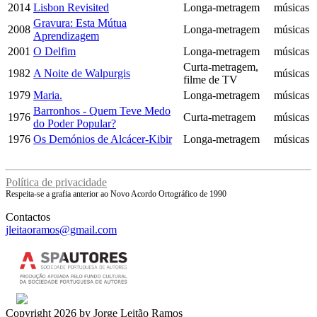
2014
Lisbon Revisited
Longa-metragem
músicas
Gravura: Esta Mútua
2008
Longa-metragem
músicas
Aprendizagem
2001
O Delfim
Longa-metragem
músicas
Curta-metragem,
1982
A Noite de Walpurgis
músicas
filme de TV
1979
Maria.
Longa-metragem
músicas
Barronhos - Quem Teve Medo
1976
Curta-metragem
músicas
do Poder Popular?
1976
Os Demónios de Alcácer-Kibir
Longa-metragem
músicas
Política de privacidade
Respeita-se a grafia anterior ao Novo Acordo Ortográfico de 1990
Contactos
jleitaoramos@gmail.com
Copyright 2026 by Jorge Leitão Ramos