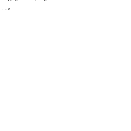
‹
›
×