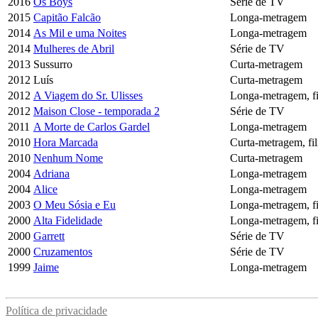
2016
Os Boys
Série de TV
2015
Capitão Falcão
Longa-metragem
2014
As Mil e uma Noites
Longa-metragem
2014
Mulheres de Abril
Série de TV
2013
Sussurro
Curta-metragem
2012
Luís
Curta-metragem
2012
A Viagem do Sr. Ulisses
Longa-metragem, f
2012
Maison Close - temporada 2
Série de TV
2011
A Morte de Carlos Gardel
Longa-metragem
2010
Hora Marcada
Curta-metragem, f
2010
Nenhum Nome
Curta-metragem
2004
Adriana
Longa-metragem
2004
Alice
Longa-metragem
2003
O Meu Sósia e Eu
Longa-metragem, f
2000
Alta Fidelidade
Longa-metragem, f
2000
Garrett
Série de TV
2000
Cruzamentos
Série de TV
1999
Jaime
Longa-metragem
Política de privacidade