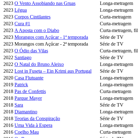
2023
O Vento Assobiando nas Gruas
Longa-metragem
2023
Légua
Longa-metragem
2023
Corpos Cintilantes
Curta-metragem
2023
Cura #1
Curta-metragem
2023
A Aposta com o Diabo
Curta-metragem, f
2023
Morangos com Açúcar - 1ª temporada
Série de TV
2023
Morangos com Açúcar - 2ª temporada
Série de TV
2023
O Ódio das Vilas
Curta-metragem, f
2022
Santiago
Série de TV
2022
O Natal do Bruno Aleixo
Longa-metragem
2022
Lost in Fuseta – Ein Krimi aus Portugal
Série de TV
2020
Casa Flutuante
Longa-metragem
2019
Patrick
Longa-metragem
2018
Pas de Confettis
Curta-metragem
2018
Parque Mayer
Longa-metragem
2018
Sara
Série de TV
2018
Diamantino
Longa-metragem
2018
Teorias da Conspiração
Série de TV
2016
Uma Vida à Espera
Longa-metragem
2016
Coelho Mau
Curta-metragem