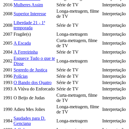
2016
Mulheres Assim
Série de TV
Interpretação
Longa-metragem, filme
2008
Superior Interesse
Interpretação
de TV
Liberdade 21 - 1ª
2008
Série de TV
Interpretação
temporada
2007
Fragile(s)
Longa-metragem
Interpretação
Curta-metragem, filme
2005
A Escada
Interpretação
de TV
2004
A Ferreirinha
Série de TV
Interpretação
Esquece Tudo o que te
2002
Longa-metragem
Interpretação
Disse
2001
Segredo de Justiça
Série de TV
Interpretação
1996
Polícias
Série de TV
Interpretação
1993
O Bando dos Quatro
Série de TV
Interpretação
1993
A Viúva do Enforcado
Série de TV
Interpretação
Curta-metragem, filme
1991
O Beijo de Judas
Interpretação
de TV
Longa-metragem, filme
1990
Adieu Mes Jolies
Interpretação
de TV
Saudades para D.
1984
Longa-metragem
Interpretação
Genciana