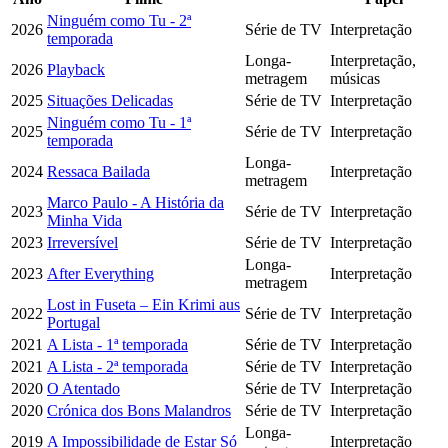
Ninguém como Tu - 2ª
2026
Série de TV
Interpretação
temporada
Longa-
Interpretação,
2026
Playback
metragem
músicas
2025
Situações Delicadas
Série de TV
Interpretação
Ninguém como Tu - 1ª
2025
Série de TV
Interpretação
temporada
Longa-
2024
Ressaca Bailada
Interpretação
metragem
Marco Paulo - A História da
2023
Série de TV
Interpretação
Minha Vida
2023
Irreversível
Série de TV
Interpretação
Longa-
2023
After Everything
Interpretação
metragem
Lost in Fuseta – Ein Krimi aus
2022
Série de TV
Interpretação
Portugal
2021
A Lista - 1ª temporada
Série de TV
Interpretação
2021
A Lista - 2ª temporada
Série de TV
Interpretação
2020
O Atentado
Série de TV
Interpretação
2020
Crónica dos Bons Malandros
Série de TV
Interpretação
Longa-
2019
A Impossibilidade de Estar Só
Interpretação