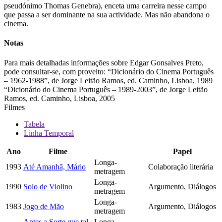
pseudónimo Thomas Genebra), enceta uma carreira nesse campo
que passa a ser dominante na sua actividade. Mas não abandona o
cinema.
Notas
Para mais detalhadas informações sobre Edgar Gonsalves Preto,
pode consultar-se, com proveito: “Dicionário do Cinema Português
– 1962-1988”, de Jorge Leitão Ramos, ed. Caminho, Lisboa, 1989
“Dicionário do Cinema Português – 1989-2003”, de Jorge Leitão
Ramos, ed. Caminho, Lisboa, 2005
Filmes
Tabela
Linha Temporal
Ano
Filme
Papel
Longa-
1993
Até Amanhã, Mário
Colaboração literária
metragem
Longa-
1990
Solo de Violino
Argumento, Diálogos
metragem
Longa-
1983
Jogo de Mão
Argumento, Diálogos
metragem
Antes a Sorte que tal
Longa-