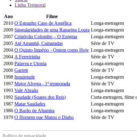
Linha Temporal
Ano
Filme
2010
O Estranho Caso de Angélica
Longa-metragem
2009
Singularidades de uma Rapariga Loura
Longa-metragem
2007
Cristóvão Colombo – O Enigma
Longa-metragem
2005
Até Amanhã, Camaradas
Série de TV
2004
O Quinto Império - Ontem como Hoje
Longa-metragem
2004
A Ferreirinha
Série de TV
2000
Palavra e Utopia
Longa-metragem
2000
Garrett
Série de TV
1998
Inquietude
Longa-metragem
1997
Major Alvega - 1ª temporada
Série de TV
1993
Vale Abraão
Longa-metragem
1992
Saudade (Soares dos Reis)
Curta-metragem, filme
1987
Matar Saudades
Longa-metragem
1986
O Barão de Altamira
Longa-metragem
1979
O Homem que Matou o Diabo
Série de TV
Política de privacidade