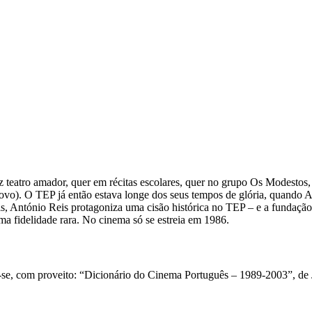
az teatro amador, quer em récitas escolares, quer no grupo Os Modestos,
vo). O TEP já então estava longe dos seus tempos de glória, quando Ant
s, António Reis protagoniza uma cisão histórica no TEP – e a fundação
a fidelidade rara. No cinema só se estreia em 1986.
r-se, com proveito: “Dicionário do Cinema Português – 1989-2003”, d