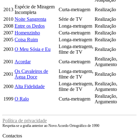
Espécie de Miragem
2013
Curta-metragem
Realização
Incompleta
2010
Noite Sangrenta
Série de TV
Realização
2008
Entre os Dedos
Longa-metragem
Realização
2007
Homenzinho
Curta-metragem
Realização
2005
Coisa Ruim
Longa-metragem
Realização
Longa-metragem,
2003
O Meu Sósia e Eu
Realização
filme de TV
Realização,
2001
Acordar
Curta-metragem
Argumento
Os Cavaleiros de
Longa-metragem,
2001
Realização
Água Doce
filme de TV
Longa-metragem,
Realização,
2000
Alta Fidelidade
filme de TV
Argumento
Realização,
1999
O Ralo
Curta-metragem
Argumento
Política de privacidade
Respeita-se a grafia anterior ao Novo Acordo Ortográfico de 1990
Contactos