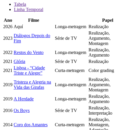
Tabela
Linha Temporal
Ano
Filme
Papel
2026
Aquí
Longa-metragem
Realização
Realização,
Diálogos Depois do
2023
Série de TV
Argumento,
Fim
Montagem
Realização,
2022
Restos do Vento
Longa-metragem
Argumento
2021
Glória
Série de TV
Realização
Lisboa - “Cidade
2021
Curta-metragem
Color grading
Triste e Alegre”
Realização,
Tristeza e Alegria na
2019
Longa-metragem
Argumento,
Vida das Girafas
Montagem
Realização,
2019
A Herdade
Longa-metragem
Argumento
Realização,
2016
Os Boys
Série de TV
Interpretação
Realização,
2014
Coro dos Amantes
Curta-metragem
Montagem,
Adaptação