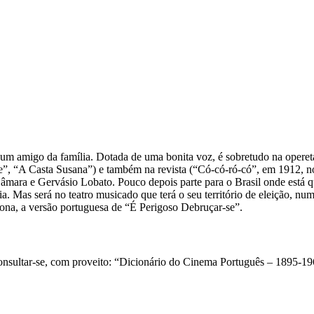
um amigo da família. Dotada de uma bonita voz, é sobretudo na opereta
re”, “A Casta Susana”) e também na revista (“Có-có-ró-có”, em 1912, 
Câmara e Gervásio Lobato. Pouco depois parte para o Brasil onde está
. Mas será no teatro musicado que terá o seu território de eleição, num
lona, a versão portuguesa de “É Perigoso Debruçar-se”.
consultar-se, com proveito: “Dicionário do Cinema Português – 1895-1