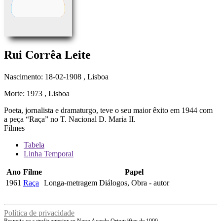
Rui Corrêa Leite
Nascimento: 18-02-1908
, Lisboa
Morte: 1973
, Lisboa
Poeta, jornalista e dramaturgo, teve o seu maior êxito em 1944 com
a peça “Raça” no T. Nacional D. Maria II.
Filmes
Tabela
Linha Temporal
Ano
Filme
Papel
1961
Raça
Longa-metragem
Diálogos, Obra - autor
Política de privacidade
Respeita-se a grafia anterior ao Novo Acordo Ortográfico de 1990