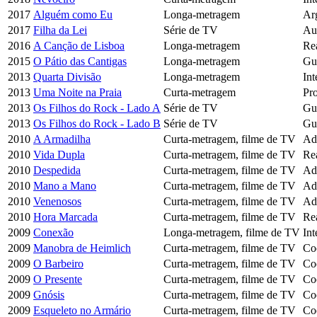
2017
Alguém como Eu
Longa-metragem
Ar
2017
Filha da Lei
Série de TV
Au
2016
A Canção de Lisboa
Longa-metragem
Re
2015
O Pátio das Cantigas
Longa-metragem
Gu
2013
Quarta Divisão
Longa-metragem
Int
2013
Uma Noite na Praia
Curta-metragem
Pr
2013
Os Filhos do Rock - Lado A
Série de TV
Gui
2013
Os Filhos do Rock - Lado B
Série de TV
Gui
2010
A Armadilha
Curta-metragem, filme de TV
Ad
2010
Vida Dupla
Curta-metragem, filme de TV
Re
2010
Despedida
Curta-metragem, filme de TV
Ad
2010
Mano a Mano
Curta-metragem, filme de TV
Ad
2010
Venenosos
Curta-metragem, filme de TV
Ad
2010
Hora Marcada
Curta-metragem, filme de TV
Re
2009
Conexão
Longa-metragem, filme de TV
Int
2009
Manobra de Heimlich
Curta-metragem, filme de TV
Co
2009
O Barbeiro
Curta-metragem, filme de TV
Co
2009
O Presente
Curta-metragem, filme de TV
Co
2009
Gnósis
Curta-metragem, filme de TV
Co
2009
Esqueleto no Armário
Curta-metragem, filme de TV
Co