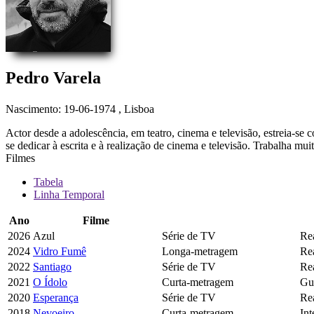
Pedro Varela
Nascimento: 19-06-1974
, Lisboa
Actor desde a adolescência, em teatro, cinema e televisão, estreia-s
se dedicar à escrita e à realização de cinema e televisão. Trabalha mu
Filmes
Tabela
Linha Temporal
Ano
Filme
2026
Azul
Série de TV
Re
2024
Vidro Fumê
Longa-metragem
Re
2022
Santiago
Série de TV
Rea
2021
O Ídolo
Curta-metragem
Gu
2020
Esperança
Série de TV
Re
2018
Nevoeiro
Curta-metragem
Int