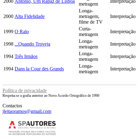
2000
António, Um Rapaz de Lisboa
Interpretação
metragem
Longa-
2000
Alta Fidelidade
metragem,
Interpretação
filme de TV
Curta-
1999
O Ralo
Interpretação
metragem
Longa-
1998
...Quando Troveja
Interpretação
metragem
Longa-
1994
Três Irmãos
Interpretação
metragem
Longa-
1994
Dans la Cour des Grands
Interpretação
metragem
Política de privacidade
Respeita-se a grafia anterior ao Novo Acordo Ortográfico de 1990
Contactos
jleitaoramos@gmail.com