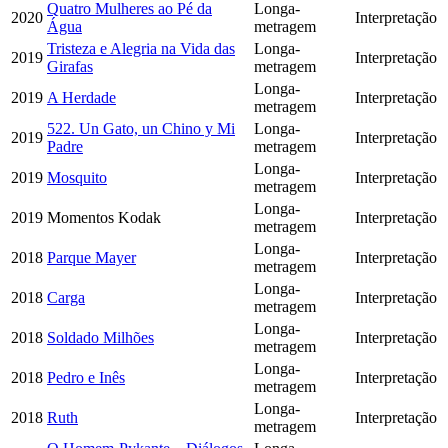
Quatro Mulheres ao Pé da
Longa-
2020
Interpretação
Água
metragem
Tristeza e Alegria na Vida das
Longa-
2019
Interpretação
Girafas
metragem
Longa-
2019
A Herdade
Interpretação
metragem
522. Un Gato, un Chino y Mi
Longa-
2019
Interpretação
Padre
metragem
Longa-
2019
Mosquito
Interpretação
metragem
Longa-
2019
Momentos Kodak
Interpretação
metragem
Longa-
2018
Parque Mayer
Interpretação
metragem
Longa-
2018
Carga
Interpretação
metragem
Longa-
2018
Soldado Milhões
Interpretação
metragem
Longa-
2018
Pedro e Inês
Interpretação
metragem
Longa-
2018
Ruth
Interpretação
metragem