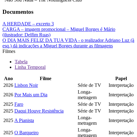
Documentos
A HERDADE – excerto 3
CARGA – imagem promocional – Miguel Borges é Mário
(ilustrador: Delfim Ruas)
O DIA MAIS FELIZ DA TUA VIDA - o realizador Adriano Luz (à
esq.) dá indicações a Miguel Borges durante as filmagens
Filmes
Tabela
Linha Temporal
Ano
Filme
Papel
2026
Lisbon Noir
Série de TV
Interpretação
Longa-
2026
Por Mais um Dia
Interpretação
metragem
2025
Faro
Série de TV
Interpretação
2025
Daqui Houve Resistência
Série de TV
Interpretação
Longa-
2025
A Pianista
Interpretação
metragem
Longa-
2025
O Barqueiro
Interpretação
metragem