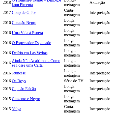
O Homem-Pykante – Diálogos
Longa-
2018
Aktuação
kom Pimenta
metragem
Curta-
2017
Coup de Grâce
Interpretação
metragem
Longa-
2016
Coração Negro
Interpretação
metragem
Longa-
2016
Uma Vida à Espera
Interpretação
metragem
Longa-
2016
O Espectador Espantado
Interpretação
metragem
Longa-
2016
Delírio em Las Vedras
Interpretação
metragem
Ainda Não Acabámos - Como
Longa-
2016
Interpretação
se Fosse uma Carta
metragem
Longa-
2016
Jeunesse
Interpretação
metragem
2016
Os Boys
Série de TV
Interpretação
Longa-
2015
Capitão Falcão
Interpretação
metragem
Longa-
2015
Cinzento e Negro
Interpretação
metragem
Curta-
2015
Yulya
Interpretação
metragem