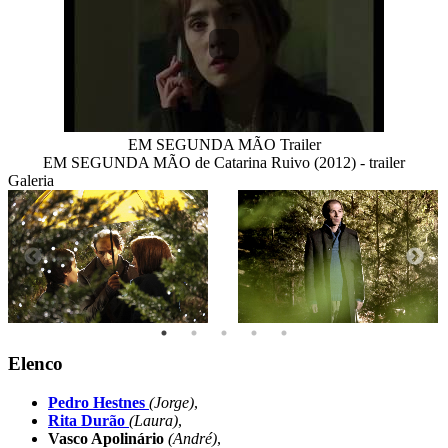
EM SEGUNDA MÃO Trailer
EM SEGUNDA MÃO de Catarina Ruivo (2012) - trailer
Galeria
Elenco
Pedro Hestnes
(Jorge)
,
Rita Durão
(Laura)
,
Vasco Apolinário
(André)
,