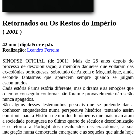
Retornados ou Os Restos do Império
(
2001
)
42 min |
digital/cor e p.b.
Realização
:
Leandro Ferreira
SINOPSE OFICIAL (de 2001): Mais de 25 anos depois do 
processo de descolonização, a memória daqueles que voltaram das 
ex-colónias portuguesas, sobretudo de Angola e Moçambique, ainda 
esconde fantasmas que aparecem sempre quando se julgam 
esconjurados.

Cada estória é uma estória diferente, mas o drama e as emoções que 
o tempo conseguiu contornar não foram e provavelmente não serão 
nunca apagados.

São alguns desses testemunhos pessoais que se pretende dar a 
conhecer, enquadrados numa perspectiva histórica, tentando assim 
contribuir para a História de um dos fenómenos que mais marcaram 
a sociedade portuguesa no último quarto de século: a descolonização 
e o retorno a Portugal dos desalojados das ex-colónias, a sua 
integração numa democracia emergente e as sequelas que ainda hoje 