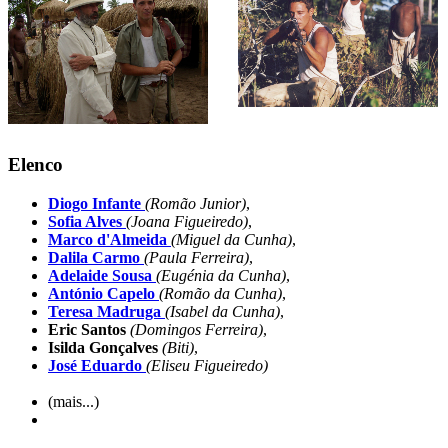
Elenco
Diogo Infante
(Romão Junior)
,
Sofia Alves
(Joana Figueiredo)
,
Marco d'Almeida
(Miguel da Cunha)
,
Dalila Carmo
(Paula Ferreira)
,
Adelaide Sousa
(Eugénia da Cunha)
,
António Capelo
(Romão da Cunha)
,
Teresa Madruga
(Isabel da Cunha)
,
Eric Santos
(Domingos Ferreira)
,
Isilda Gonçalves
(Biti)
,
José Eduardo
(Eliseu Figueiredo)
(mais...)