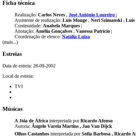
Ficha técnica
Realização:
Carlos Neves
,
José António Loureiro
|
Assistente de realização:
Luís Monge
,
Neri Szimanski
,
Luís
Continuidade:
Anabela Marques
|
Anotação:
Amélia Gonçalves
,
Vanessa Patrício
|
Coordenação de elenco:
Natália Luiza
(mais...)
Estreias
Data de estreia: 28-09-2002
Local de estreia:
TVI
Músicas
A Jóia de África
interpretada por
Ricardo Afonso
Autoria:
Ângelo Varela Martins
,
Jan Van Dijck
Olhos Castanhos
interpretada por
Sofia Barbosa
,
Ricardo A