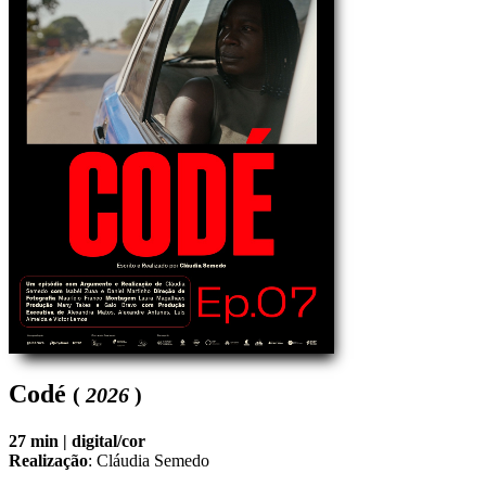
Codé
(
2026
)
27 min |
digital/cor
Realização
:
Cláudia Semedo