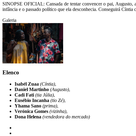
SINOPSE OFICIAL: Cansada de tentar convencer o pai, Augusto, a vo
infância e o passado político que ela desconhecia. Conseguirá Cíntia c
Galeria
Elenco
Isabél Zuaa
(Cíntia)
,
Daniel Martinho
(Augusto)
,
Cadi Fati
(tia Júlia)
,
Eusébio Incanha
(tio Zé)
,
Yhama Sano
(prima)
,
Verónica Gomes
(vizinha)
,
Dona Helena
(vendedora do mercado)