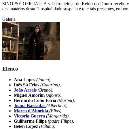
SINOPSE OFICIAL: A vila fronteiriça de Reino do Douro recebe vário
destinatários desta “hospitalidade suspeita é que tais presentes, emb
Galeria
Elenco
Ana Lopes
(Joana)
,
Inês Sá Frias
(Catarina)
,
João Arrais
(Bruno)
,
Miguel Amorim
(Afonso)
,
Bernardo Lobo Faria
(Martim)
,
Joana Barradas
(Albertina)
,
Marco d'Almeida
(Elias)
,
Victoria Guerra
(Margarida)
,
Guilherme Filipe
(padre Filipe)
,
Belén López
(Fátima)