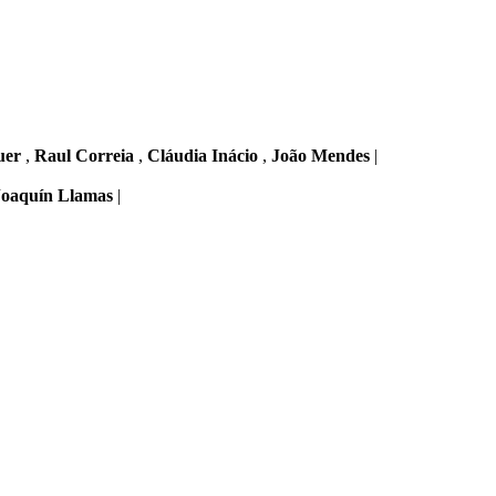
uer
,
Raul Correia
,
Cláudia Inácio
,
João Mendes
|
Joaquín Llamas
|