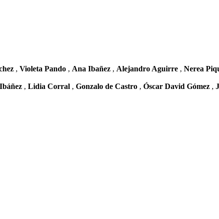
nchez
,
Violeta Pando
,
Ana Ibañez
,
Alejandro Aguirre
,
Nerea Piq
 Ibáñez
,
Lidia Corral
,
Gonzalo de Castro
,
Óscar David Gómez
,