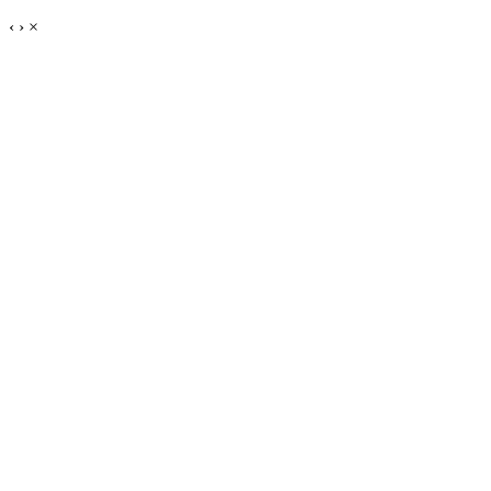
‹
›
×