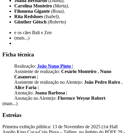
Joana Bernardo
(Diana)
,
Carolina Monteiro
(Marta)
,
Filomena Gigante
(Rosa)
,
Rita Redshoes
(Isabel)
,
Günther Götsch
(Roberto)
e os cães Bali e Zen
(mais...)
Ficha técnica
Realização:
João Nuno Pinto
|
Assistente de realização:
Cesário Monteiro
,
Nuno
Casanovas
|
Assistente de realização no Alentejo:
João Pedro Ruivo
,
Alice Faria
|
Anotação:
Joana Barbosa
|
Anotação no Alentejo:
Florence Weyne Robert
(mais...)
Estreias
Primeira exibição pública: 13 de Novembro de 2025 (1st Hall
Apollo Kino Coca-Cola Plaza – Tallinn, no âmbito do PÖFF 29 -