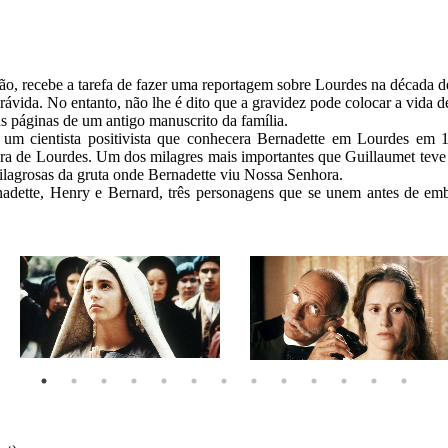
o, recebe a tarefa de fazer uma reportagem sobre Lourdes na década de
rávida. No entanto, não lhe é dito que a gravidez pode colocar a vida de
 páginas de um antigo manuscrito da família.

, um cientista positivista que conhecera Bernadette em Lourdes em
ra de Lourdes. Um dos milagres mais importantes que Guillaumet teve de 
ilagrosas da gruta onde Bernadette viu Nossa Senhora.

ernadette, Henry e Bernard, três personagens que se unem antes de e