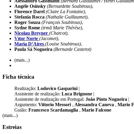
Alessandro Gassmann
(Bernard Guillaumet / Henri Guillaum
Angèle Osinsky
(Bernardette Soubirous)
,
Florence Darel
(Claire La Fontaine)
,
Stefania Rocca
(Nathalie Guillaumet)
,
Roger Souza
(François Soubirous)
,
Sydne Rome
(irmã Marie Thérése)
,
Nicolau Breyner
(Charcot)
,
Vítor Norte
(Jacomet)
,
Maria D’Aires
(Louise Soubirous)
,
Paula Sá Nogueira
(Bernarde Casterot)
(mais...)
Ficha técnica
Realização:
Lodovico Gasparini
|
Assistente de realização:
Luca Brignone
|
Assistente de realização em Portugal:
João Pinto Nogueira
|
Argumento:
Vittorio Messori
,
Alessandra Caneva
,
Mario 
Guião:
Francesco Scardamaglia
,
Mario Falcone
(mais...)
Estreias