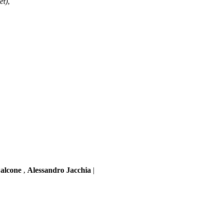
et)
,
Falcone
,
Alessandro Jacchia
|