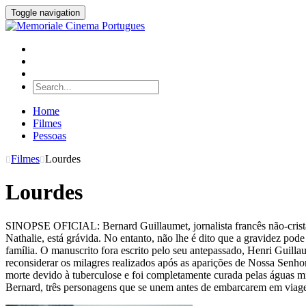
Toggle navigation
Home
Filmes
Pessoas
Filmes
Lourdes
Lourdes
SINOPSE OFICIAL: Bernard Guillaumet, jornalista francês não-cristão
Nathalie, está grávida. No entanto, não lhe é dito que a gravidez po
família. O manuscrito fora escrito pelo seu antepassado, Henri Guil
reconsiderar os milagres realizados após as aparições de Nossa Senhor
morte devido à tuberculose e foi completamente curada pelas águas mi
Bernard, três personagens que se unem antes de embarcarem em viage