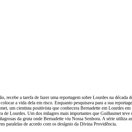
, recebe a tarefa de fazer uma reportagem sobre Lourdes na década de
de colocar a vida dela em risco. Enquanto pesquisava para a sua report
laumet, um cientista positivista que conhecera Bernadette em Lourdes e
a de Lourdes. Um dos milagres mais importantes que Guillaumet teve de 
lagrosas da gruta onde Bernadette viu Nossa Senhora. A série utiliza as
ns paralelas de acordo com os desígnio da Divina Providência.