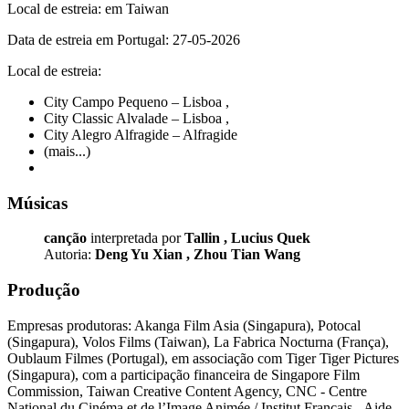
Local de estreia: em Taiwan
Data de estreia em Portugal: 27-05-2026
Local de estreia:
City Campo Pequeno – Lisboa
,
City Classic Alvalade – Lisboa
,
City Alegro Alfragide – Alfragide
(mais...)
Músicas
canção
interpretada por
Tallin
,
Lucius Quek
Autoria:
Deng Yu Xian
,
Zhou Tian Wang
Produção
Empresas produtoras: Akanga Film Asia (Singapura), Potocal
(Singapura), Volos Films (Taiwan), La Fabrica Nocturna (França),
Oublaum Filmes (Portugal), em associação com Tiger Tiger Pictures
(Singapura), com a participação financeira de Singapore Film
Commission, Taiwan Creative Content Agency, CNC - Centre
National du Cinéma et de l’Image Animée / Institut Français - Aide