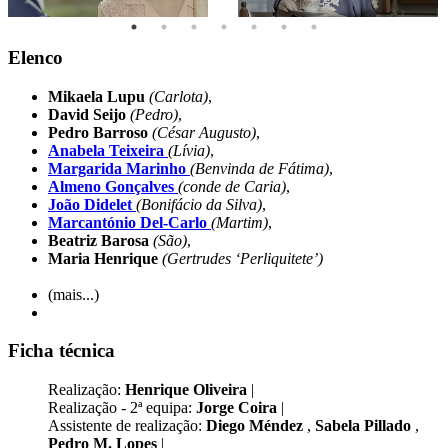
Elenco
Mikaela Lupu
(Carlota)
,
David Seijo
(Pedro)
,
Pedro Barroso
(César Augusto)
,
Anabela Teixeira
(Lívia)
,
Margarida Marinho
(Benvinda de Fátima)
,
Almeno Gonçalves
(conde de Caria)
,
João Didelet
(Bonifácio da Silva)
,
Marcantónio Del-Carlo
(Martim)
,
Beatriz Barosa
(São)
,
Maria Henrique
(Gertrudes ‘Perliquitete’)
(mais...)
Ficha técnica
Realização:
Henrique Oliveira
|
Realização - 2ª equipa:
Jorge Coira
|
Assistente de realização:
Diego Méndez
,
Sabela Pillado
,
Pedro M. Lopes
|