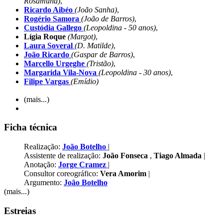
Rosamund)
,
Ricardo Aibéo
(João Sanha)
,
Rogério Samora
(João de Barros)
,
Custódia Gallego
(Leopoldina - 50 anos)
,
Lígia Roque
(Margot)
,
Laura Soveral
(D. Matilde)
,
João Ricardo
(Gaspar de Barros)
,
Marcello Urgeghe
(Tristão)
,
Margarida Vila-Nova
(Leopoldina - 30 anos)
,
Filipe Vargas
(Emídio)
(mais...)
Ficha técnica
Realização:
João Botelho
|
Assistente de realização:
João Fonseca
,
Tiago Almada
|
Anotação:
Jorge Cramez
|
Consultor coreográfico:
Vera Amorim
|
Argumento:
João Botelho
(mais...)
Estreias