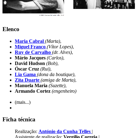
Elenco
Maria Cabral
(Marta)
,
Miguel Franco
(Vítor Lopes)
,
Ruy de Carvalho
(dr. Alves)
,
Mário Jacques
(Carlos)
,
David Hudson
(Bob)
,
Óscar Cruz
(Rui)
,
Lia Gama
(dona da boutique)
,
Zita Duarte
(amiga de Marta)
,
Manuela Maria
(Suzette)
,
Armando Cortez
(engenheiro)
(mais...)
Ficha técnica
Realização:
António da Cunha Telles
|
Assistente de realização:
Vergílio Correia
|