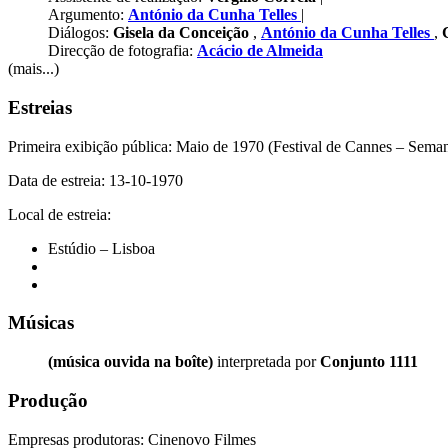
Argumento:
António da Cunha Telles
|
Diálogos:
Gisela da Conceição
,
António da Cunha Telles
,
Direcção de fotografia:
Acácio de Almeida
(mais...)
Estreias
Primeira exibição pública: Maio de 1970 (Festival de Cannes – Seman
Data de estreia: 13-10-1970
Local de estreia:
Estúdio – Lisboa
Músicas
(música ouvida na boîte)
interpretada por
Conjunto 1111
Produção
Empresas produtoras: Cinenovo Filmes