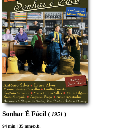
Sonhar É Fácil
(
1951
)
94 min |
35 mm/p.b.