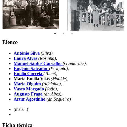
Elenco
António Silva
(Silva)
,
Laura Alves
(Rosinha)
,
Manuel Santos Carvalho
(Guimarães)
,
Eugénio Salvador
(Piriquito)
,
Emílio Correia
(Tomé)
,
Maria Emília Vilas
(Matilde)
,
Maria Olguim
(Adelaide)
,
Vasco Morgado
(João)
,
Augusto Fraga
(dr. Aires)
,
Artur Agostinho
(dr. Sequeira)
(mais...)
Ficha técnica